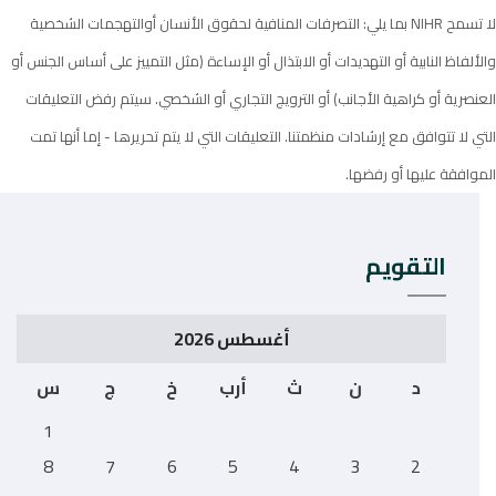
لا تسمح NIHR بما يلي: التصرفات المنافية لحقوق الأنسان أوالتهجمات الشخصية
والألفاظ النابية أو التهديدات أو الابتذال أو الإساءة (مثل التمييز على أساس الجنس أو
العنصرية أو كراهية الأجانب) أو الترويج التجاري أو الشخصي. سيتم رفض التعليقات
التي لا تتوافق مع إرشادات منظمتنا. التعليقات التي لا يتم تحريرها - إما أنها تمت
الموافقة عليها أو رفضها.
التقويم
أغسطس 2026
د
ن
ث
أرب
خ
ج
س
1
8
7
6
5
4
3
2