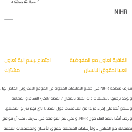
NIHR
تصفّح
اتفاقية تعاون مع المفوضية
اجتماع لرسم الية تعاون
المقالات
العليا لحقوق الانسان
مشترك
تشرف منظمة NIHR على جميع التعليقات المدونة في الموقع الالكتروني الخاص بها ،
وتؤكد ترحيبها بالتعليقات ذات الصلة بالمقال / القصة /الخبر/ النشاط و الفعالية ،
وتشجع أيضا على إجراء مزيدا من المناقشات حول القضايا التي تهم شرائح المجتمع،
وترحب أيضًا بالنقد البناء حول NIHR. و لكي تتم الموافقة على نشرها ، يجب أن تتوافق
تعليقاتك مع المباديء والأرشادات المتعلقة بحقوق الأنسان والمجتمعات المحلية.