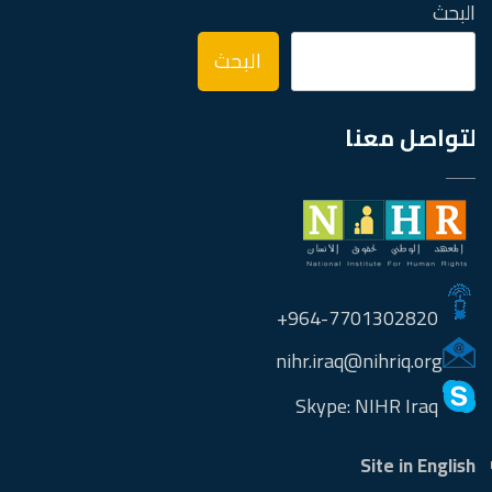
البحث
البحث
لتواصل معنا
964-7701302820+
nihr.iraq@nihriq.org
Skype: NIHR Iraq
Site in English