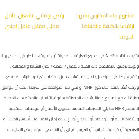
تصفّح
مشروع بناء المدارس يشهد
رفض برلماني لتشغيل عامل
المقالات
ارتفاعا بالكلفة وانخفاضا
محلي مقابل عامل اجنبي
للجودة
تشرف منظمة NIHR على جميع التعليقات المدونة في الموقع الالكتروني الخاص بها ،
وتؤكد ترحيبها بالتعليقات ذات الصلة بالمقال / القصة /الخبر/ النشاط و الفعالية ،
وتشجع أيضا على إجراء مزيدا من المناقشات حول القضايا التي تهم شرائح المجتمع،
وترحب أيضًا بالنقد البناء حول NIHR. و لكي تتم الموافقة على نشرها ، يجب أن تتوافق
تعليقاتك مع المباديء والأرشادات المتعلقة بحقوق الأنسان والمجتمعات المحلية.
لا تسمح NIHR بما يلي: التصرفات المنافية لحقوق الأنسان أوالتهجمات الشخصية
والألفاظ النابية أو التهديدات أو الابتذال أو الإساءة (مثل التمييز على أساس الجنس أو
العنصرية أو كراهية الأجانب) أو الترويج التجاري أو الشخصي. سيتم رفض التعليقات