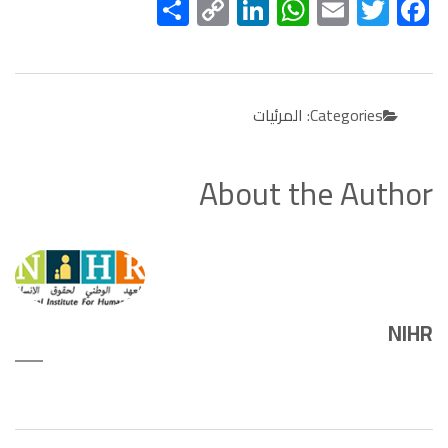
Facebook
Twitter
Email
WhatsApp
Copy
LinkedIn
نشر
Link
Categories:
المرئيات
About the Author
NIHR