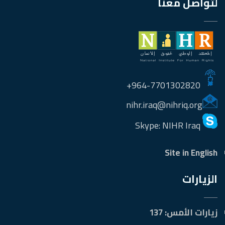
لتواصل معنا
964-7701302820+
nihr.iraq@nihriq.org
Skype: NIHR Iraq
Site in English
الزيارات
زيارات الأمس:
137