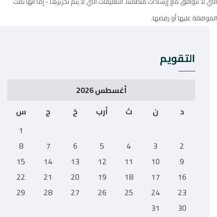
التي لا تتوافق مع إرشادات منظمتنا. التعليقات التي لا يتم تحريرها - إما أنها تمت
الموافقة عليها أو رفضها.
التقويم
أغسطس 2026
د
ن
ث
أرب
خ
ج
س
1
8
7
6
5
4
3
2
15
14
13
12
11
10
9
22
21
20
19
18
17
16
29
28
27
26
25
24
23
31
30